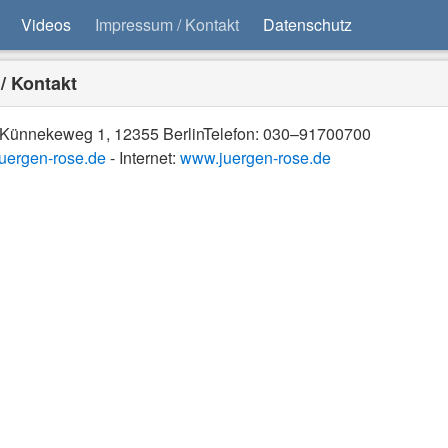
Videos
Impressum / Kontakt
Datenschutz
/ Kontakt
 Künnekeweg 1, 12355 BerlinTelefon: 030–91700700
uergen-rose.de
- Internet:
www.juergen-rose.de